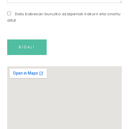
Datu babesari buruzko azalpenak irakurri eta onartu
ditut