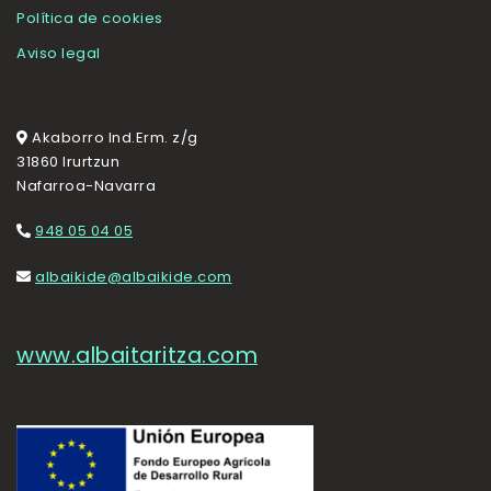
Política de cookies
Aviso legal
Akaborro Ind.Erm. z/g
31860 Irurtzun
Nafarroa-Navarra
948 05 04 05
albaikide@albaikide.com
www.albaitaritza.com